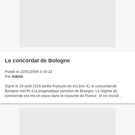
Le concordat de Bologne
Publié le 22/01/2008 à 18:22
Par
Admin
Signé le 18 août 1516 (entre François Ier et Léon X), le concordat de
Bologne met fin à la pragmatique sanction de Bourges. Le régime de
commende est mis en place dans le royaume de France : le roi choisit
dorénavant les évêques et les abbés (ils ne sont...