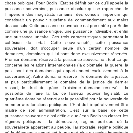
chose publique. Pour Bodin l’Etat se définit par ce qu’il appelle la
puissance souveraine, puissance absolue qui se rapproche de
l’imperium des magistrats romains, des consuls, imperium qui
constituait un pouvoir suprême de commandement aux mains
des consuls. Cette puissance souveraine est présentée par Bodin
comme une puissance unique, une puissance indivisible, et enfin
une puissance unitaire. Ces trois caractéristiques permettent la
cohésion de l’Etat. Cette souveraineté, cette puissance
souveraine, doit s’occuper seule d’un certain nombre de
domaines, domaines qui lui sont donc exclusivement réservés.
Premier domaine réservé à la puissance souveraine : tout ce qui
concerne les relations internationales (la diplomatie, la guerre, la
paix, sont des domaines qui appartiennent exclusivement à la
souveraineté). Autre domaine réservé : le domaine de la justice,
et plus particulièrement le domaine de la justice de dernier
ressort, le droit de grâce. Troisième domaine réservé : la
possibilité de faire la loi, ce fameux pouvoir législatif. Le
quatrième domaine réservé est la possibilité pour le souverain de
nommer aux fonctions publiques. L’Etat doit impérativement être
maître de son administration. C’est sur la base de cette
puissance souveraine ainsi définie que Jean Bodin va classer les
régimes politiques : la démocratie, régime politique où la
souveraineté appartient au peuple, l’aristocratie, régime politique
où la démocratie appartient à une part plus ou moins importante