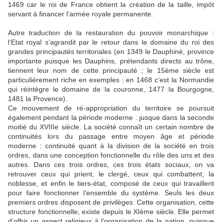
1469 car le roi de France obtient la création de la taille, impôt
servant à financer l’armée royale permanente.
Autre traduction de la restauration du pouvoir monarchique :
l’Etat royal s’agrandit par le retour dans le domaine du roi des
grandes principautés territoriales (en 1349 le Dauphiné, province
importante puisque les Dauphins, prétendants directs au trône,
tiennent leur nom de cette principauté ; le 15ème siècle est
particulièrement riche en exemples : en 1468 c’est la Normandie
qui réintègre le domaine de la couronne, 1477 la Bourgogne,
1481 la Provence).
Ce mouvement de ré-appropriation du territoire se poursuit
également pendant la période moderne : jusque dans la seconde
moitié du XVIIIe siècle. La société connaît un certain nombre de
continuités lors du passage entre moyen âge et période
moderne : continuité quant à la division de la société en trois
ordres, dans une conception fonctionnelle du rôle des uns et des
autres. Dans ces trois ordres, ces trois états sociaux, on va
retrouver ceux qui prient, le clergé, ceux qui combattent, la
noblesse, et enfin le tiers-état, composé de ceux qui travaillent
pour faire fonctionner l’ensemble du système. Seuls les deux
premiers ordres disposent de privilèges. Cette organisation, cette
structure fonctionnelle, existe depuis le XIème siècle. Elle permet
d’offrir un aspect religieux à l’organisation de la nation, puisque