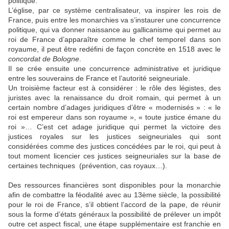
politique.
L’église, par ce système centralisateur, va inspirer les rois de
France, puis entre les monarchies va s’instaurer une concurrence
politique, qui va donner naissance au gallicanisme qui permet au
roi de France d’apparaître comme le chef temporel dans son
royaume, il peut être redéfini de façon concrète en 1518 avec le
concordat de Bologne
.
Il se crée ensuite une concurrence administrative et juridique
entre les souverains de France et l’autorité seigneuriale.
Un troisième facteur est à considérer : le rôle des légistes, des
juristes avec la renaissance du droit romain, qui permet à un
certain nombre d’adages juridiques d’être « modernisés » : « le
roi est empereur dans son royaume », « toute justice émane du
roi »… C’est cet adage juridique qui permet la victoire des
justices royales sur les justices seigneuriales qui sont
considérées comme des justices concédées par le roi, qui peut à
tout moment licencier ces justices seigneuriales sur la base de
certaines techniques (prévention, cas royaux…).
Des ressources financières sont disponibles pour la monarchie
afin de combattre la féodalité avec au 13ème siècle, la possibilité
pour le roi de France, s’il obtient l’accord de la pape, de réunir
sous la forme d’états généraux la possibilité de prélever un impôt
outre cet aspect fiscal, une étape supplémentaire est franchie en