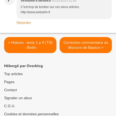
formation à distance
01/11/2013 11:50
C'est trop de tomber sur ces vieux articles.
http://www.webalim.fr
Répondre
< Histoire : texte 1 p 9 (TD)
Correction commentaire du
- Bodin
discours de Bayeux >
Hébergé par Overblog
Top articles
Pages
Contact
Signaler un abus
C.G.U.
Cookies et données personnelles