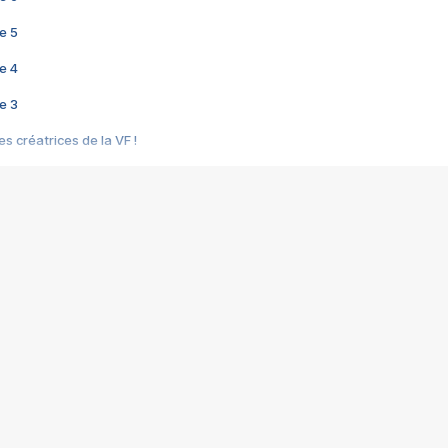
e 5
e 4
e 3
s créatrices de la VF !
e 2
e 1
e Mektoub My Love arrive enfin ! Rencontre avec Shaïn Boumedine et Sal
i : après Toni en famille
elle réalise le bouleversant Dites lui que je l'aime
ais ! Rencontre autour de Vie privée de Rebecca Zlotowski
 de Marguerite, Grave... Rencontre avec Ella Rumpf
 Les Rêveurs, un film intime sur la santé mentale