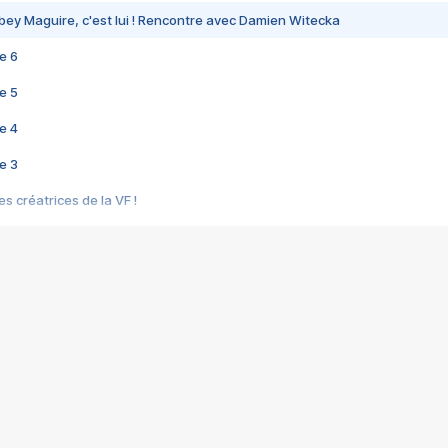
bey Maguire, c'est lui ! Rencontre avec Damien Witecka
e 6
e 5
e 4
e 3
s créatrices de la VF !
e 2
e 1
e Mektoub My Love arrive enfin ! Rencontre avec Shaïn Boumedine et Sal
i : après Toni en famille
elle réalise le bouleversant Dites lui que je l'aime
ais ! Rencontre autour de Vie privée de Rebecca Zlotowski