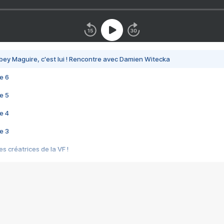
bey Maguire, c'est lui ! Rencontre avec Damien Witecka
e 6
e 5
e 4
e 3
s créatrices de la VF !
e 2
e 1
e Mektoub My Love arrive enfin ! Rencontre avec Shaïn Boumedine et Sal
i : après Toni en famille