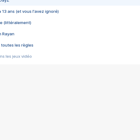
 DayZ
 a 13 ans (et vous l'avez ignoré)
e (littéralement)
im Rayan
 toutes les règles
s les jeux vidéo
us choquant de Rockstar ? - Le scandale BULLY
e plus moche de Steam
du RÊVE tourne au CAUCHEMAR
pendant 8 heures
it… à tort
umiliés par un jeu vidéo
ire - Final Fantasy 8