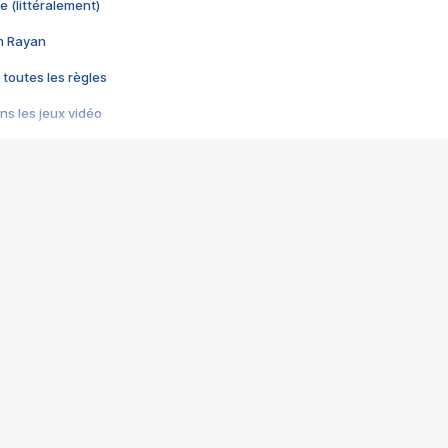
e (littéralement)
im Rayan
 toutes les règles
s les jeux vidéo
us choquant de Rockstar ? - Le scandale BULLY
e plus moche de Steam
du RÊVE tourne au CAUCHEMAR
pendant 8 heures
it… à tort
umiliés par un jeu vidéo
ire - Final Fantasy 8
ti un empire - Age of Empires
story DOFUS